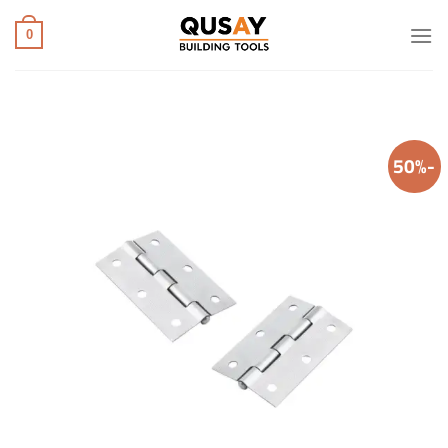
خطي
لمحتوى
0
-50%