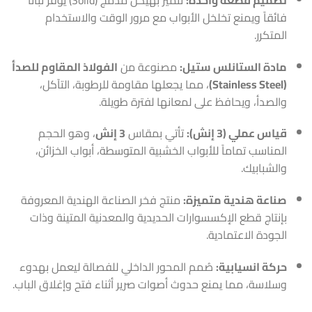
فائقاً ويمنع تخلخل الأبواب مع مرور الوقت والاستخدام
المتكرر.
مادة الستانلس ستيل:
مصنوعة من
الفولاذ المقاوم للصدأ
(Stainless Steel)
، مما يجعلها مقاومة للرطوبة، التآكل،
والصدأ، ويحافظ على لمعانها لفترة طويلة.
قياس عملي (3 إنش):
تأتي بمقاس
3 إنش
، وهو الحجم
المناسب تماماً للأبواب الخشبية المتوسطة، أبواب الخزائن،
والشبابيك.
صناعة هندية متميزة:
منتج فخر الصناعة الهندية المعروفة
بإنتاج قطع الإكسسوارات الحديدية والمعدنية المتينة وذات
الجودة الاعتمادية.
حركة انسيابية:
صُمم المحور الداخلي للفصالة ليعمل بهدوء
وسلاسة، مما يمنع حدوث أصوات صرير أثناء فتح وإغلاق الباب.