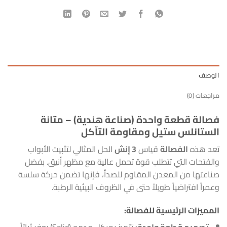
الوصف
مراجعات (0)
فصالة قطعة واحدة (صناعة هندية) – متانة
الستانلس ستيل ومقاومة التآكل
تعد هذه
الفصالة
قياس
3 إنش
الحل المثالي لتثبيت الأبواب
والفتحات التي تتطلب قوة تحمل عالية مع مظهر أنيق. بفضل
صناعتها من المعدن المقاوم للصدأ، فإنها تضمن حركة سلسة
وعمراً افتراضياً طويلاً حتى في الظروف البيئية الرطبة.
المميزات الرئيسية للفصالة:
تصميم قطعة واحدة:
تتميز بهيكل مدمج (Solid) يوفر ثباتاً