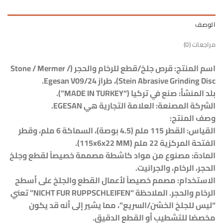
الوصف
مراجعات (0)
اسم المنتج: قرص جلخ/قطع للرخام والحجر (Stone / Mermer /
Stein Abrasive Grinding Disc)، طراز Egesan V09/24.
بلد المنشأ: صنع في تركيا (“MADE IN TURKEY”).
الشركة المصنعة: العلامة التجارية هي EGESAN.
وصف المنتج:
القياس: القطر 115 ملم (4.5 بوصة)، السماكة 6 ملم، وقطر
الفتحة المركزية 22 ملم (115x6x22 MM).
المادة: مصنوع من مواد كاشطة مصممة خصيصاً لقطع وجلخ
الحجر، الرخام، والجرانيت.
الاستخدام: مصمم خصيصاً لأعمال القطع والجلخ على أسطح
الرخام والحجر. الملاحظة “NICHT FUR RUPPSCHLEIFEN” تعني
“ليس للجلخ الخشن/السريع”، مما يشير إلى أنه قد يكون
مخصصًا للتشطيب أو القطع الدقيق.