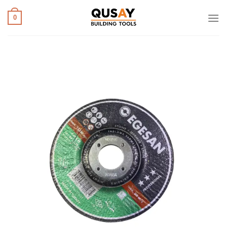
خطي
لمحتوى
0