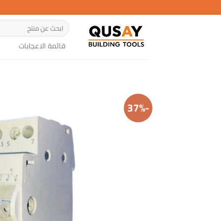
خطي
لمحتوى
البحث
عن:
قائمة الاعجابات
-37%