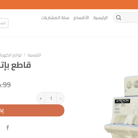
الرئيسية
الأقسام
سلة المشتريات
تسج
الرئيسية
/
لوازم الكهربا
قاطع بإت
4.99
كمية قاطع بإتجاهين اريكسون
إض