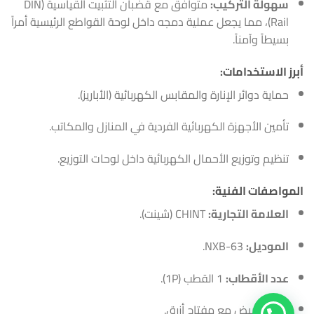
سهولة التركيب:
متوافق مع قضبان التثبيت القياسية (DIN
Rail)، مما يجعل عملية دمجه داخل لوحة القواطع الرئيسية أمراً
بسيطاً وآمناً.
أبرز الاستخدامات:
حماية دوائر الإنارة والمقابس الكهربائية (الأباريز).
تأمين الأجهزة الكهربائية الفردية في المنازل والمكاتب.
تنظيم وتوزيع الأحمال الكهربائية داخل لوحات التوزيع.
المواصفات الفنية:
العلامة التجارية:
CHINT (شينت).
الموديل:
NXB-63.
عدد الأقطاب:
1 القطب (1P).
اللون:
أبيض مع مفتاح أزرق.