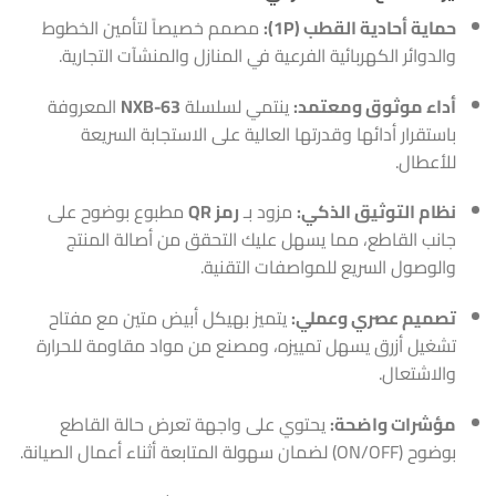
حماية أحادية القطب (1P):
مصمم خصيصاً لتأمين الخطوط
والدوائر الكهربائية الفرعية في المنازل والمنشآت التجارية.
أداء موثوق ومعتمد:
ينتمي لسلسلة
NXB-63
المعروفة
باستقرار أدائها وقدرتها العالية على الاستجابة السريعة
للأعطال.
نظام التوثيق الذكي:
مزود بـ
رمز QR
مطبوع بوضوح على
جانب القاطع، مما يسهل عليك التحقق من أصالة المنتج
والوصول السريع للمواصفات التقنية.
تصميم عصري وعملي:
يتميز بهيكل أبيض متين مع مفتاح
تشغيل أزرق يسهل تمييزه، ومصنع من مواد مقاومة للحرارة
والاشتعال.
مؤشرات واضحة:
يحتوي على واجهة تعرض حالة القاطع
بوضوح (ON/OFF) لضمان سهولة المتابعة أثناء أعمال الصيانة.