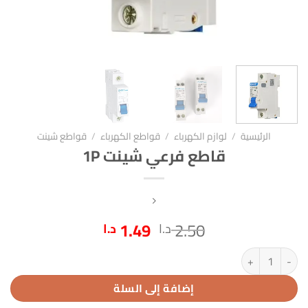
الرئيسية
/
لوازم الكهرباء
/
قواطع الكهرباء
/
قواطع شينت
قاطع فرعي شينت 1P
السعر
السعر
1.49
2.50
د.ا
د.ا
الأصلي
الحالي
كمية قاطع فرعي شينت 1P
هو:
هو:
2.50 د.ا.
1.49 د.ا.
إضافة إلى السلة