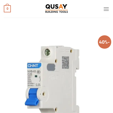
خطي
لمحتوى
0
-40%