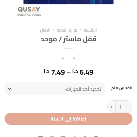
الرئيسية
/
لوازم النجارة
/
أقفال
قفل ماستر / موحد
نطاق
7.49
–
6.49
د.ا
د.ا
السعر:
من
القياس ملم
خلال
كمية قفل ماستر / موحد
إضافة إلى السلة