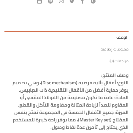
الوصف
معلومات إضافية
مراجعات (0)
وصف المنتج:
النوع: أقفال بآلية قرصية (Disc mechanism)، وهي تصميم
يوفر حماية أفضل من الأقفال التقليدية ذات الدبابيس.
المادة: عادة ما تكون مصنوعة من الفولاذ المقسى أو
المقاوم للصدأ لزيادة المتانة ومقاومة التآكل والقطع.
الميزة: جميع الأقفال الخمسة في المجموعة تفتح بنفس
المفتاح (Master Key set)، مما يوفر راحة كبيرة للمستخدم
الذي يحتاج إلى تأمين عدة نقاط وصول.