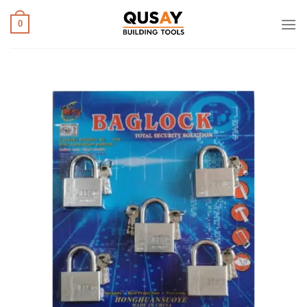
خطي
لمحتوى
0