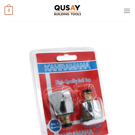
خطي
لمحتوى
0