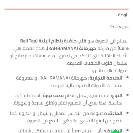
الوصف
مراجعات (0)
المنتج في الصورة هو
قلب حنفية بنظام البلية (Ball Tap
Core)
من ماركة
كهرمانة (KAHRAMANA)
. هذه القطع هي
الأجزاء الداخلية التي تتحكم في تدفق الماء وتستخدم لإصلاح أو
استبدال قلوب الحنفيات القديمة.
الميزات والخصائص:
العلامة التجارية:
كهرمانة (KAHRAMANA)، والمعروفة
بمنتجات الأدوات الصحية عالية الجودة.
النوع:
قلب حنفية يعمل بنظام
نصف دورة
باستخدام كرة
نحاسية. هذا يعني أن الصنبور يُفتح ويُغلق بسرعة وسهولة.
المادة:
مصنوعة من النحاس المطلي بالنيكل أو الكروم كما
يتضح من لونها الذهبي والفضي اللامع في الصورة.
التغليف:
يأتي المنتج معبأ في غلاف بلاستيكي شفاف