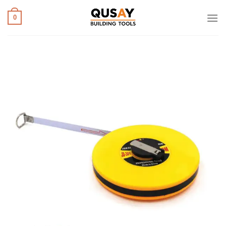
خطي
لمحتوى
0