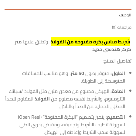
الوصف
مراجعات (0)
شريط قياس بكرة مفتوحة من الفولاذ
، ويُطلق عليها
متر
كركر هندسي حديد
.
تفاصيل المنتج:
الطول:
متوفر بطول
50 متر
، وهو مناسب للمسافات
المتوسطة إلى الطويلة.
المادة:
الهيكل مصنوع من معدن متين مثل الفولاذ /سبائك
الألومنيوم، والشريط نفسه مصنوع من
الفولاذ
المقاوم للصدأ
المطلي للحماية من الصدأ والتآكل.
التصميم:
يتميز بتصميم “البكرة المفتوحة” (Open Reel)
لسهولة تنظيف الشريط وتجفيفه، ومقبض يدوي للطي
لسهولة سحب الشريط وإعادته إلى الهيكل.