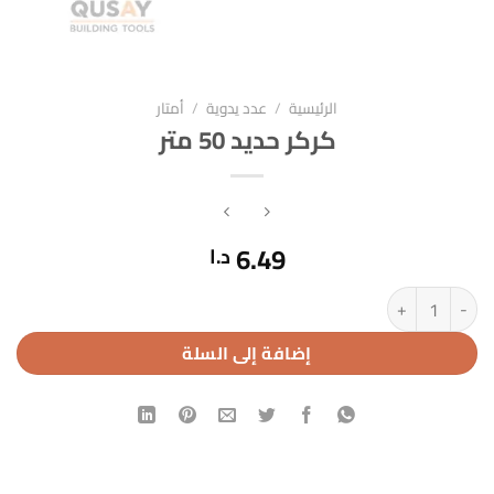
الرئيسية
/
عدد يدوية
/
أمتار
كركر حديد 50 متر
6.49
د.ا
كمية كركر حديد 50 متر
إضافة إلى السلة