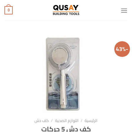
خطي
لمحتوى
0
-43%
الرئيسية
/
اللوازم الصحية
/
كف دش
كف دش 5 حركات