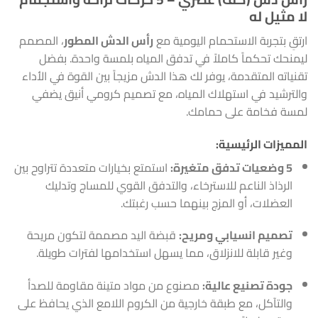
لا مثيل له
ارتقِ بتجربة الاستحمام اليومية مع
رأس الدش المطور
، المصمم
ليمنحك تحكماً كاملاً في تدفق المياه بلمسة واحدة. بفضل
تقنياته المتقدمة، يوفر لك هذا الدش مزيجاً بين القوة في الأداء
والترشيد في استهلاك المياه، مع تصميم كرومي أنيق يضفي
لمسة فخامة على حمامك.
المميزات الرئيسية:
5 وضعيات تدفق متغيرة:
استمتع بخيارات متعددة تتراوح بين
الرذاذ الناعم للاسترخاء، والتدفق القوي للمساج وتدليك
العضلات، أو المزج بينهما حسب رغبتك.
تصميم انسيابي ومريح:
قبضة اليد مصممة لتكون مريحة
وغير قابلة للانزلاق، مما يسهل استخدامها لفترات طويلة.
جودة تصنيع عالية:
مصنوع من مواد متينة مقاومة للصدأ
والتآكل، مع طبقة خارجية من الكروم اللامع الذي يحافظ على