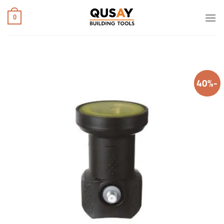
خطي
لمحتوى
0
-40%