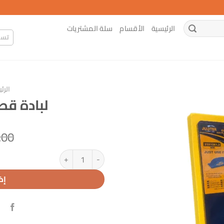
الرئيسية
الأقسام
سلة المشتريات
تسج
الرئ
لبادة قص
.00
كمية لبادة قصارة طري جوستر
إض