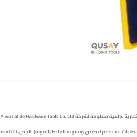
طيبات. تستخدم لتطبيق وتسوية الملاط (المونة)، الجص، اللياسة (ا