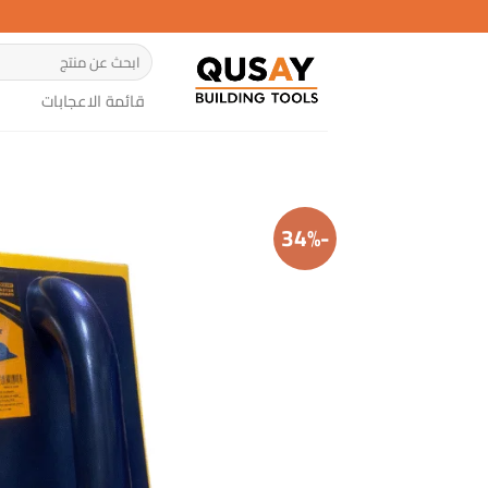
خطي
لمحتوى
البحث
عن:
قائمة الاعجابات
-34%