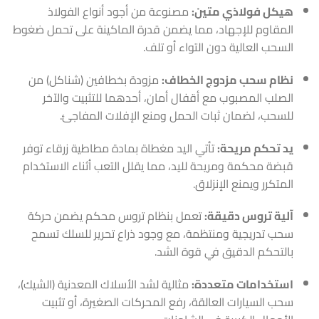
هيكل فولاذي متين:
مصنوعة من أجود أنواع الفولاذ
المقاوم للإجهاد، مما يضمن قدرة الماكينة على تحمل ضغوط
السحب العالية دون التواء أو تلف.
نظام سحب مزدوج الخطاف:
مزودة بخطافين (شناكل) من
الصلب المصبوب مع أقفال أمان، أحدهما للتثبيت والآخر
للسحب، لضمان ثبات الحمل ومنع الإفلات المفاجئ.
يد تحكم مريحة:
تأتي اليد مغطاة بمادة مطاطية زرقاء توفر
قبضة محكمة ومريحة لليد، مما يقلل التعب أثناء الاستخدام
المتكرر ويمنع الإنزلاق.
آلية تروس دقيقة:
تعمل بنظام تروس محكم يضمن حركة
سحب تدريجية ومنتظمة، مع وجود ذراع تحرير للسلك تسمح
بالتحكم الدقيق في قوة الشد.
استخدامات متعددة:
مثالية لشد الأسلاك المعدنية (الشيك)،
سحب السيارات العالقة، رفع المحركات الصغيرة، أو تثبيت