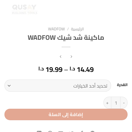
الرئيسية
/
WADFOW
ماكينة شد شيك WADFOW
نطاق
19.99
–
14.49
د.ا
د.ا
السعر:
من
القدرة
خلال
كمية ماكينة شد شيك WADFOW
إضافة إلى السلة