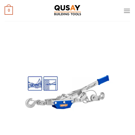
خطي
لمحتوى
0