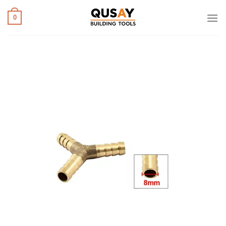
خطي
لمحتوى
0