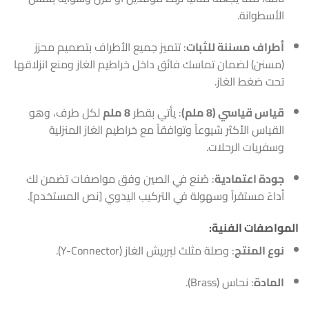
الأسطوانة.
أطراف مسننة للثبات
: تتميز جميع الأطراف بتصميم محزز
(مسنن) لضمان تماسك فائق داخل خراطيم الغاز ومنع انزلاقها
تحت ضغط الغاز.
قياس قياسي (8 ملم)
: يأتي بقطر
8 ملم
لكل طرف، وهو
القياس الأكثر شيوعاً وتوافقاً مع خراطيم الغاز المنزلية
وسفريات الرحلات.
جودة اعتمادية
: صُنع في الصين وفق مواصفات تضمن لك
أداءً مستقراً وسهولة في التركيب اليدوي [نص المستخدم].
المواصفات الفنية:
نوع المنتج
: وصلة مثلث لبربيش الغاز (Y-Connector).
المادة
: نحاس (Brass).