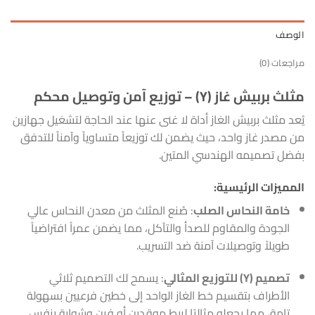
الوصف
مراجعات (0)
مثلث بربيش غاز (Y) – توزيع آمن وتوصيل محكم
يُعد مثلث بربيش الغاز أداة لا غنى عنها عند الحاجة لتشغيل جهازين
من مصدر غاز واحد، حيث يضمن لك توزيعاً متساوياً وآمناً للتدفق
بفضل تصميمه الهندسي المتين.
المميزات الرئيسية:
خامة النحاس الصلب
: صُنع المثلث من معدن النحاس عالي
الجودة والمقاوم للصدأ والتآكل، مما يضمن عمراً افتراضياً
طويلاً وتوصيلات آمنة ضد التسريب.
تصميم (Y) للتوزيع المثالي
: يسمح لك التصميم ثلاثي
الأطراف بتقسيم خط الغاز الواحد إلى خطين فرعيين بسهولة
تامة، مما يجعله مثاليًا لربط موقدين أو فرن وشواية بنفس