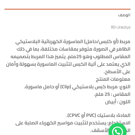
الوصف
مراجعات (0)
مربط (أو كلبس/حامل) الماسورة الكهربائية البلاستيكي
الظاهر في الصورة متوفر بمقاسات مختلفة، بما في ذلك
المقاس المطلوب وهو 25ملم. يتميز هذا المربط بتصميمه
الذي يعتمد على آلية الكبس لتثبيت الماسورة بسهولة وأمان
على الأسطح.
معلومات المنتج
النوع: مربط كبس بلاستيكي (Clip) أو حامل ماسورة.
المقاس : 25 ملم.
اللون : أبيض
المادة: بلاستيك (PVC أو CPVC).
الاستخدام: يستخدم لتثبيت مواسير الكهرباء الصلبة على
الجدران أو الأسقف.