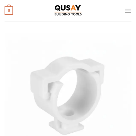
خطي
لمحتوى
0