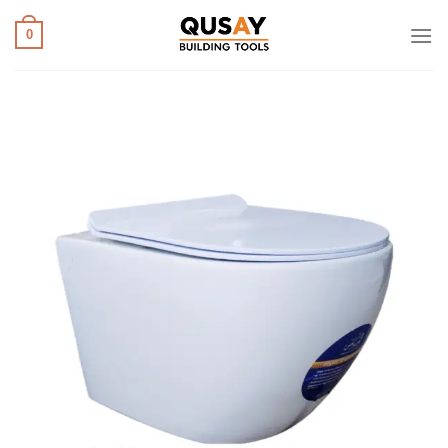
خطي
لمحتوى
0