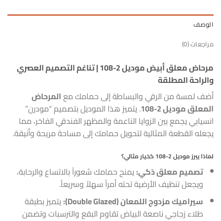
الوصف
مراجعات (0)
مرحاض معلق أبيض موديل 2-108 | تناغم التصميم العصري
والراحة المطلقة
أضف لمسة من الرقي والبساطة إلى حمامك مع
المرحاض
المعلق موديل 2-108
. يتميز هذا الموديل بتصميم “مودرن”
انسيابي يجمع بين الزوايا الناعمة والمظهر الفندقي الفاخر، مما
يجعله القطعة المثالية لتحويل حمامك إلى مساحة مريحة وأنيقة.
لماذا يبرز موديل 2-108 كخيار مثالي؟
تصميم معلق ذكي:
يمنح حمامك شعوراً بالاتساع والرحابة،
ويجعل تنظيف الأرضية تحته أمراً سهلاً وسريعاً.
سيراميك مزدوج اللمعان (Double Glazed):
يتميز بطبقة
طلاء زجاجي ناصعة البياض تقاوم البقع والترسبات وتضمن