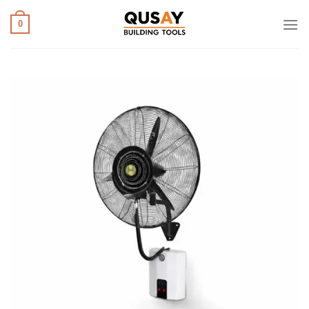
خطي
لمحتوى
0