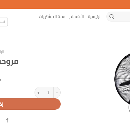
الرئيسية
الأقسام
سلة المشتريات
تسج
الر
مروحة رذا
0
كمية مروحة رذاذ 30 انش
إض