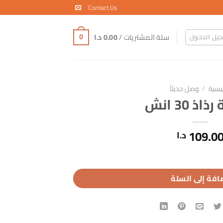
Contact Us
سلة المشتريات /
0.00
د.ا
يل الدخول
0
ئيسية
/
وصل حديثاً
ذ 30 انش
109.0
د.ا
افة إلى السلة