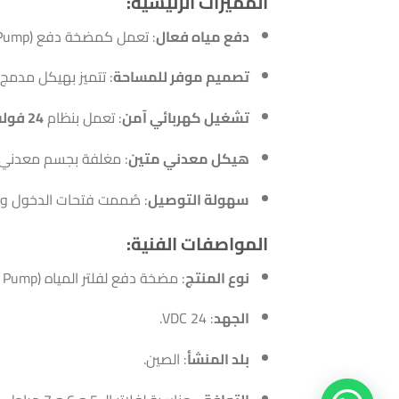
المميزات الرئيسية:
دفع مياه فعال
: تعمل كمضخة دفع (Booster Pump) قوية لرفع ضغط المياه الداخلة للفلاتر، مما يسرع عملية التنقية ويقلل من هدر المياه.
تصميم موفر للمساحة
: تتميز بهيكل مدمج 
تشغيل كهربائي آمن
: تعمل بنظام
24 فولت (DC)
هيكل معدني متين
: مغلفة بجسم معدني ص
سهولة التوصيل
: صُممت فتحات الدخول والخ
المواصفات الفنية:
نوع المنتج
: مضخة دفع لفلتر المياه (Diaphragm Pump).
الجهد
: 24 VDC.
بلد المنشأ
: الصين.