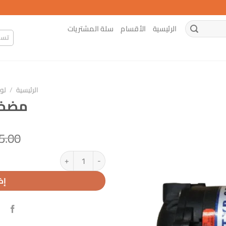
الرئيسية
الأقسام
سلة المشتريات
تسج
الرئيسية
/
لوا
مضخة
5.00
كمية مضخة فلتر صيني
إض