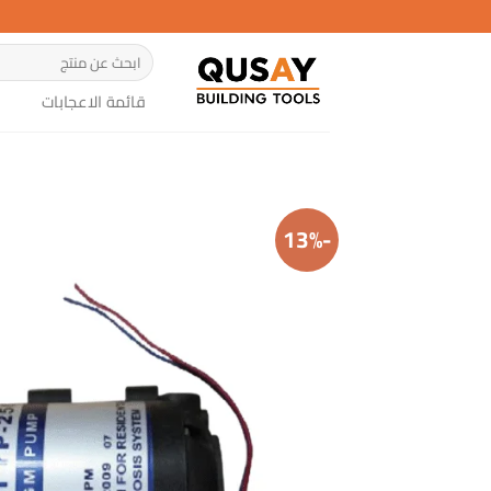
خطي
لمحتوى
البحث
عن:
قائمة الاعجابات
-13%