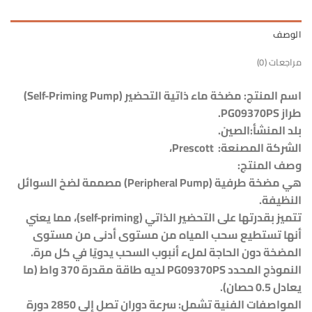
الوصف
مراجعات (0)
اسم المنتج: مضخة ماء ذاتية التحضير (Self-Priming Pump)
طراز PG09370PS.
بلد المنشأ:الصين.
الشركة المصنعة: Prescott،
وصف المنتج:
هي مضخة طرفية (Peripheral Pump) مصممة لضخ السوائل
النظيفة.
تتميز بقدرتها على التحضير الذاتي (self-priming)، مما يعني
أنها تستطيع سحب المياه من مستوى أدنى من مستوى
المضخة دون الحاجة لملء أنبوب السحب يدويًا في كل مرة.
النموذج المحدد PG09370PS لديه طاقة مقدرة 370 واط (ما
يعادل 0.5 حصان).
المواصفات الفنية تشمل: سرعة دوران تصل إلى 2850 دورة