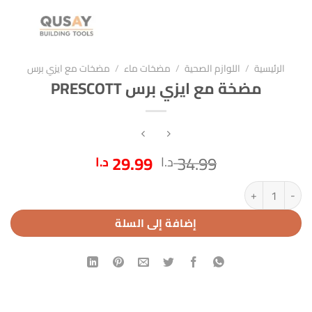
الرئيسية
/
اللوازم الصحية
/
مضخات ماء
/
مضخات مع ايزي برس
مضخة مع ايزي برس PRESCOTT
السعر
السعر
29.99
34.99
د.ا
د.ا
الأصلي
الحالي
كمية مضخة مع ايزي برس PRESCOTT
هو:
هو:
34.99 د.ا.
29.99 د.ا.
إضافة إلى السلة