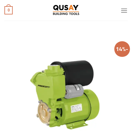
خطي
لمحتوى
0
-14%