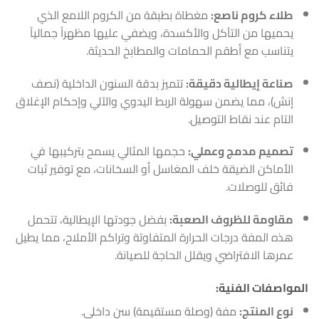
طلاء كروم ناصع:
مغطاة بطبقة من الكروم اللامع الذي
يحميها من التآكل والأكسدة، ويضفي عليها مظهراً جمالياً
يتناسب مع أطقم الحمامات والمطابخ الحديثة.
صناعة إيطالية دقيقة:
تتميز بدقة السنون الداخلية (نصف
إنش)، مما يضمن سهولة الربط اليدوي والآلي وإحكام الإغلاق
التام عند نقاط التوصيل.
تصميم مدمج وعملي:
حجمها المثالي يسمح بتركيبها في
الأماكن الضيقة خلف المغاسل أو السخانات، مع توفير ثبات
فائق للوصلات.
مقاومة للظروف الصعبة:
بفضل جودتها الإيطالية، تتحمل
هذه المفة درجات الحرارة المتفاوتة وتراكم الأملاح، مما يطيل
عمرها الافتراضي ويقلل الحاجة للصيانة.
المواصفات الفنية:
نوع المنتج:
مفة (وصلة مستقيمة) سن داخلي.