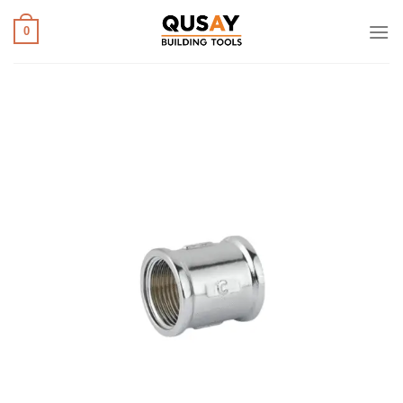
خطي
لمحتوى
0