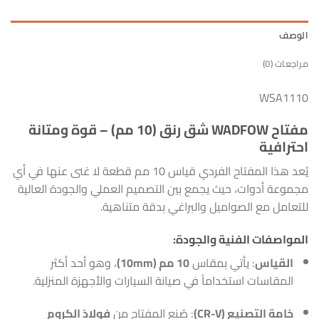
الوصف
مراجعات (0)
WSA1110
مفتاح WADFOW شق رنق (10 مم) – قوة ومتانة
احترافية
يُعد هذا المفتاح الفردي قياس 10 مم قطعة لا غنى عنها في أي
مجموعة أدوات، حيث يجمع بين التصميم العملي والجودة العالية
للتعامل مع الصواميل والبراغي بدقة متناهية.
المواصفات الفنية والجودة:
القياس
: يأتي بمقاس
10 مم (10mm)
، وهو أحد أكثر
المقاسات استخداماً في صيانة السيارات والأجهزة المنزلية.
خامة التصنيع (CR-V)
: صُنع المفتاح من
فولاذ الكروم