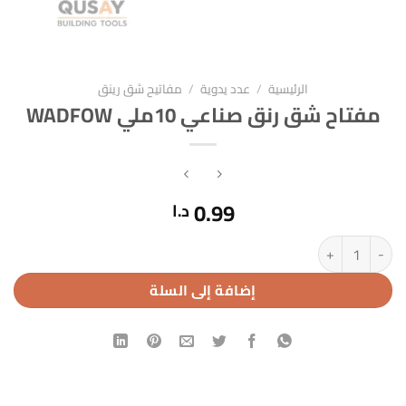
الرئيسية
/
عدد يدوية
/
مفاتيح شق رينق
مفتاح شق رنق صناعي 10ملي WADFOW
0.99
د.ا
كمية مفتاح شق رنق صناعي 10ملي WADFOW
إضافة إلى السلة