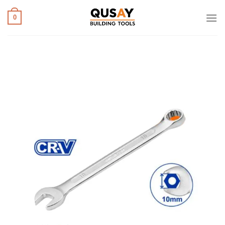
خطي
لمحتوى
0