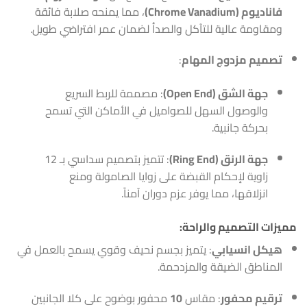
فاناديوم (Chrome Vanadium)
، مما يمنحه صلابة فائقة
ومقاومة عالية للتآكل والصدأ لضمان عمر افتراضي طويل.
تصميم مزدوج المهام
:
جهة الشق (Open End)
: مصممة للربط السريع
والوصول السهل للصواميل في الأماكن التي تسمح
بحركة جانبية.
جهة الرنق (Ring End)
: تتميز بتصميم سداسي بـ 12
زاوية لإحكام القبضة على زوايا الصامولة ومنع
انزلاقها، مما يوفر عزم دوران آمناً.
مميزات التصميم والراحة:
هيكل انسيابي
: يتميز بجسم نحيف وقوي يسمح بالعمل في
المناطق الضيقة والمزدحمة.
ترقيم محفور
: مقاس
10
محفور بوضوح على كلا الجانبين