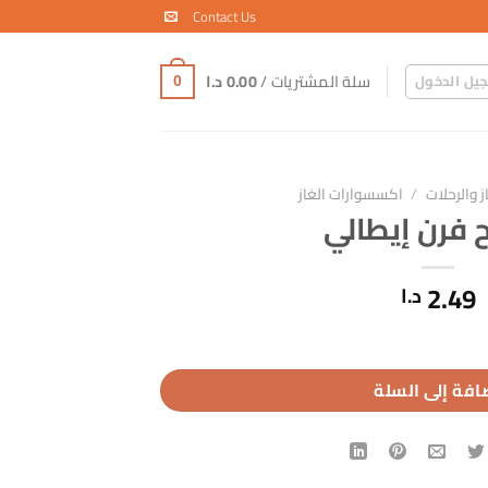
Contact Us
سلة المشتريات /
0.00
د.ا
يل الدخول
0
ز والرحلات
/
اكسسوارات الغاز
 فرن إيطالي
2.49
د.ا
افة إلى السلة