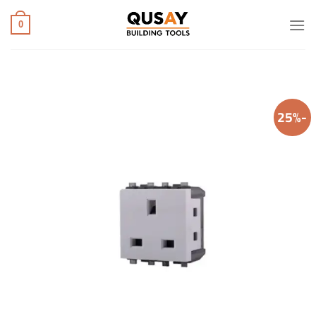
خطي
لمحتوى
0
-25%