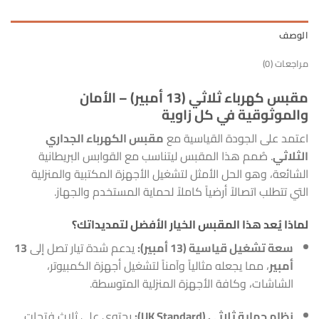
الوصف
مراجعات (0)
مقبس كهرباء ثلاثي (13 أمبير) – الأمان
والموثوقية في كل زاوية
اعتمد على الجودة القياسية مع
مقبس الكهرباء الجداري
الثلاثي
. صُمم هذا المقبس ليتناسب مع القوابس البريطانية
الشائعة، وهو الحل الأمثل لتشغيل الأجهزة المكتبية والمنزلية
التي تتطلب اتصالاً أرضياً كاملاً لحماية المستخدم والجهاز.
لماذا يُعد هذا المقبس الخيار الأفضل لتمديداتك؟
سعة تشغيل قياسية (13 أمبير):
يدعم شدة تيار تصل إلى
13
أمبير
، مما يجعله مثالياً وآمناً لتشغيل أجهزة الكمبيوتر،
الشاشات، وكافة الأجهزة المنزلية المتوسطة.
نظام حماية ثلاثي (UK Standard):
يحتوي على ثلاث فتحات