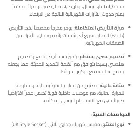
مستطيلة (فاز، نيوترال، وتأريض)، مما يضمن توصيلاً محكماً
يمنع حدوث الشرارات الكهربائية الناتجة عن الارتخاء.
ميزة التأريض المتكاملة:
يوفر مخرجاً مخصصاً لخط التأريض
(Earth) لضمان تفريغ أي شحنات زائدة وحماية الأفراد من
الصعقات الكهربائية.
تصميم عصري ومنظم:
يتميز بوجه أبيض ناصع وتصميم
هندسي بسيط يتوافق مع أنظمة التمديد الحديثة، مما يجعله
يندمج بسلاسة مع ديكور الحوائط.
متانة عالية:
مصنوع من مواد بلاستيكية عازلة ومقاومة
للحرارة العالية، مع موصلات داخلية قوية تضمن عمراً افتراضياً
طويلاً حتى مع الاستخدام اليومي المكثف.
المواصفات الفنية:
نوع المنتج:
مقبس كهرباء جداري ثلاثي (UK Style Socket).