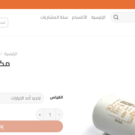
الرئيسية
الأقسام
سلة المشتريات
تسج
الرئيسية
/
مك
القياس
كمية مكثف مضخة
إض