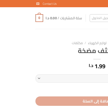
Contact Us
سلة المشتريات /
0.00
د.ا
يل الدخول
0
لوازم الكهرباء
/
مكثفات
ثف مضخة
1.99
د.ا
افة إلى السلة