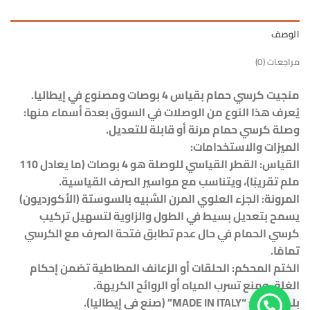
الوصف
مراجعات (0)
منجيت كرسي حمام بقياس 4 بوصات ومصنوع في إيطاليا.
يُعرف هذا النوع من الوصلات في السوق بعدة أسماء منها:
وصلة كرسي حمام مرنة أو قابلة للتعديل.
الميزات والاستخدامات:
القياس: القطر القياسي للوصلة هو 4 بوصات (ما يعادل 110
ملم تقريبًا)، ويتناسب مع مواسير الصرف القياسية.
المرونة: الجزء العلوي المرن الشبيه بالسوستة (الأكورديون)
يسمح بتعديل بسيط في الطول والزاوية لتسهيل تركيب
كرسي الحمام في حال عدم تطابق فتحة الصرف مع الكرسي
تمامًا.
الختم المحكم: الحلقات أو الزعانف المطاطية تضمن إحكام
الغلق ومنع تسرب المياه أو الروائح الكريهة.
بلد المنشأ: “MADE IN ITALY” (صنع في إيطاليا).