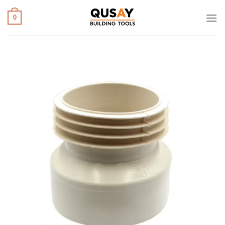
خطي
لمحتوى
0