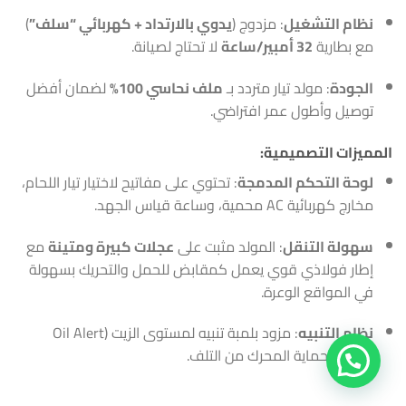
نظام التشغيل
: مزدوج (
يدوي بالارتداد + كهربائي “سلف”
)
مع بطارية
32 أمبير/ساعة
لا تحتاج لصيانة.
الجودة
: مولد تيار متردد بـ
ملف نحاسي 100%
لضمان أفضل
توصيل وأطول عمر افتراضي.
المميزات التصميمية:
لوحة التحكم المدمجة
: تحتوي على مفاتيح لاختيار تيار اللحام،
مخارج كهربائية AC محمية، وساعة قياس الجهد.
سهولة التنقل
: المولد مثبت على
عجلات كبيرة ومتينة
مع
إطار فولاذي قوي يعمل كمقابض للحمل والتحريك بسهولة
في المواقع الوعرة.
نظام التنبيه
: مزود بلمبة تنبيه لمستوى الزيت (Oil Alert
Lamp) لحماية المحرك من التلف.