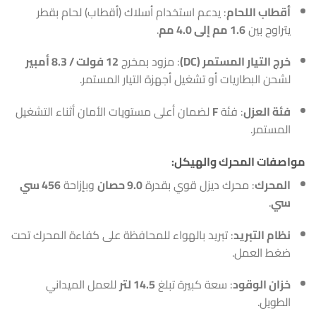
أقطاب اللحام
: يدعم استخدام أسلاك (أقطاب) لحام بقطر
يتراوح بين
1.6 مم إلى 4.0 مم
.
خرج التيار المستمر (DC)
: مزود بمخرج
12 فولت / 8.3 أمبير
لشحن البطاريات أو تشغيل أجهزة التيار المستمر.
فئة العزل
: فئة
F
لضمان أعلى مستويات الأمان أثناء التشغيل
المستمر.
مواصفات المحرك والهيكل:
المحرك
: محرك ديزل قوي بقدرة
9.0 حصان
وبإزاحة
456 سي
سي
.
نظام التبريد
: تبريد بالهواء للمحافظة على كفاءة المحرك تحت
ضغط العمل.
خزان الوقود
: سعة كبيرة تبلغ
14.5 لتر
للعمل الميداني
الطويل.