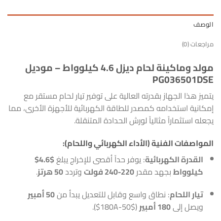
الوصف
مراجعات (0)
مولد وماكينة لحام ديزل 4.6 كيلوواط – موديل
PG036501DSE
يتميز هذا الجهاز بقدرته العالية على توفير تيار لحام مستقر مع
إمكانية استخدامه كمصدر للطاقة الكهربائية للأجهزة الأخرى، مما
يجعله استثماراً مثالياً لورش الحدادة المتنقلة.
المواصفات الفنية (الأداء الكهربائي واللحام):
القدرة الكهربائية
: يوفر حداً أقصى للإخراج يبلغ
$4.6$
كيلوواط
بجهد مقدر
220-240 فولت
وتردد
50 هرتز
.
تيار اللحام
: نطاق واسع وقابل للتعديل يبدأ من
50 أمبير
ويصل إلى
180 أمبير
(
$50-180A$
).