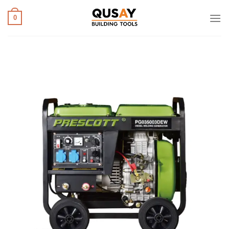
خطي
لمحتوى
0