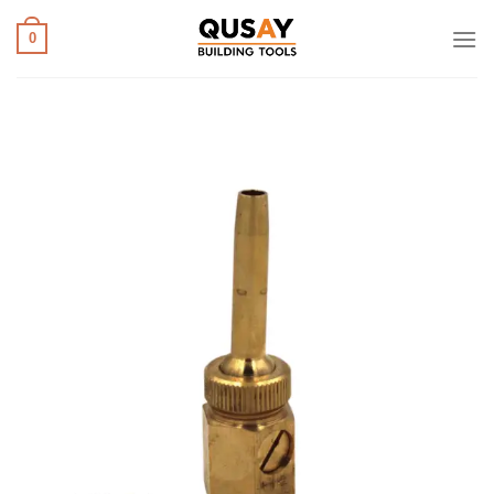
خطي
لمحتوى
0