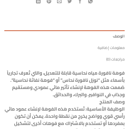
الوصف
معلومات إضافية
مراجعات (0)
فوهة نافورة مياه نحاسية قابلة للتعديل، والتي تُعرف تجارياً
بأسماء مثل “نوزل نافورة نحاس” أو “فوهة نفاثة نحاسية”.
صُممت هذه الفوهة لإنشاء تأثير مائي عمودي ومستقيم
وجذاب في النوافير، والبرك، والحدائق.
وصف المنتج
الوظيفة الأساسية: تُستخدم هذه الفوهة لإنشاء عمود مائي
رأسي قوي وواضح يخرج من نقطة واحدة. يمكن أن تكون
بمفردها أو تستخدم بالاشتراك مع فوهات أخرى لتشكيل