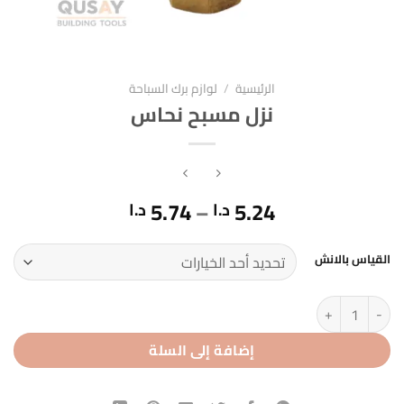
الرئيسية
/
لوازم برك السباحة
نزل مسبح نحاس
نطاق
5.74
–
5.24
د.ا
د.ا
السعر:
من
القياس بالانش
خلال
كمية نزل مسبح نحاس
إضافة إلى السلة