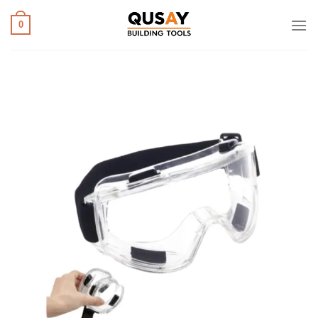
خطي
لمحتوى
0