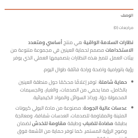
الوصف
مراجعات (0)
نظارات السلامة الواقية
هي منتج
أساسي ومتعدد
الاستخدامات
مصمم لحماية العينين في مجموعة متنوعة من
بيئات العمل. تتميز هذه النظارات بتصميمها العملي الذي يوفر
رؤية بانورامية واضحة وراحة فائقة طوال اليوم.
حماية شاملة
: توفر إغلاقًا محكمًا حول منطقة العينين
بالكامل، مما يحمي من الصدمات، والغبار، والجسيمات
المحمولة جوًا، ورذاذ السوائل والمواد الكيميائية.
عدسات عالية الجودة
: مصنوعة من مادة البولي كربونات
المتينة والمقاومة للصدمات. العدسات شفافة، ومعالجة
بطبقة
مضادة للضباب
وطبقة
مقاومة للخدش
لضمان
وضوح الرؤية المستمر. كما توفر حماية من الأشعة فوق