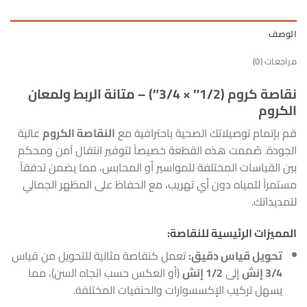
الوصف
مراجعات (0)
نقاصة كروم (1/2″ × 3/4″) – متانة الربط ولمعان
الكروم
قم بإتمام توصيلاتك الصحية باحترافية مع
النقاصة الكروم
عالية
الجودة. صُممت هذه القطعة خصيصاً لتوفير انتقال آمن ومحكم
بين القياسات المختلفة للمواسير أو المحابس، مما يضمن تدفقاً
مستمراً للمياه دون أي تهريب، مع الحفاظ على المظهر الجمالي
لتمديداتك.
المميزات الرئيسية للنقاصة:
تحويل قياس دقيق:
تعمل كنقاصة مثالية للتحويل من قياس
3/4 إنش
إلى
1/2 إنش
(أو العكس حسب اتجاه السن)، مما
يسهل تركيب الإكسسوارات والحنفيات المختلفة.