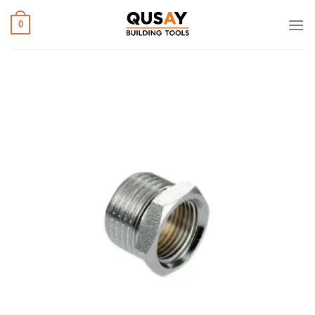
خطي
لمحتوى
0