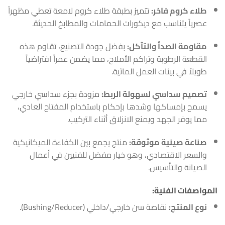
طلاء كروم فاخر:
تتميز بطبقة طلاء كروم لامعة تعطي مظهراً
عصرياً يتناسب مع ديكورات الحمامات والمطابخ الحديثة.
مقاومة الصدأ والتآكل:
بفضل جودة التصنيع، تقاوم هذه
القطعة الرطوبة وتراكم الأملاح، مما يضمن عمراً افتراضياً
طويلاً في بيئات العمل المائية.
تصميم سداسي لسهولة الربط:
مزودة بجزء سداسي خارجي
يسمح بإمساكها وشدها بإحكام باستخدام المفتاح العادي،
مما يوفر الجهد ويمنع الانزلاق أثناء التركيب.
صناعة صينية موثوقة:
منتج يجمع بين الكفاءة الميكانيكية
والسعر الاقتصادي، وهو خيار مفضل للفنيين في أعمال
الصيانة والتأسيس.
المواصفات الفنية:
نوع المنتج:
نقاصة سن خارجي/داخلي (Bushing/Reducer).