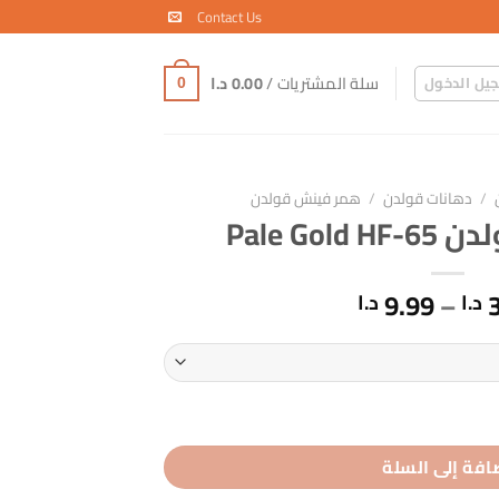
Contact Us
سلة المشتريات /
0.00
د.ا
يل الدخول
0
/
دهانات قولدن
/
همر فينش قولدن
Pale Go
نطاق
9.99
–
د.ا
د.ا
السعر:
من
خلال
افة إلى السلة