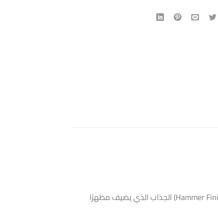
هو دهان صناعي زيتي عالي الجودة يتميز بتركيبته سريعة الجفاف وقدرته على توفير تأثير “المطرقة” (Hammer Finish) الجذاب الذي يضيف مظهرًا