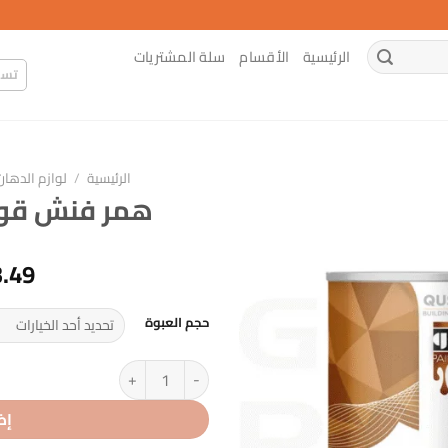
الرئيسية
الأقسام
سلة المشتريات
تسج
الرئيسية
/
لوازم الدهان
همر فنش قولدن ld HF-65
3.49
حجم العبوة
كمية همر فنش قولدن Pale Gold HF-65
إض