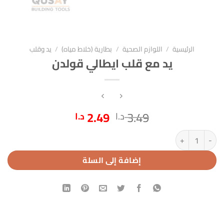
الرئيسية
/
اللوازم الصحية
/
بطارية (خلاط مياه)
/
يد وقلب
يد مع قلب ايطالي قولدن
السعر
السعر
2.49
3.49
د.ا
د.ا
الأصلي
الحالي
كمية يد مع قلب ايطالي قولدن
هو:
هو:
3.49 د.ا.
2.49 د.ا.
إضافة إلى السلة