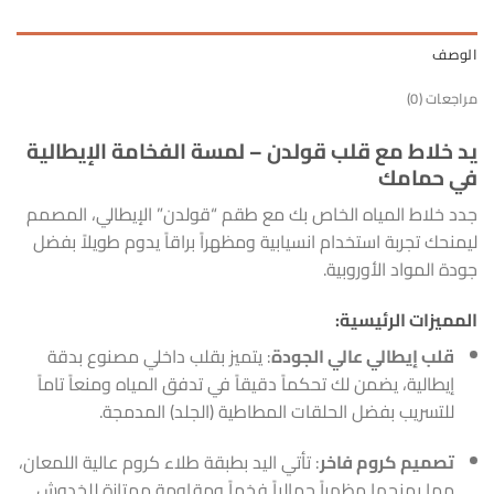
الوصف
مراجعات (0)
يد خلاط مع قلب قولدن – لمسة الفخامة الإيطالية
في حمامك
جدد خلاط المياه الخاص بك مع طقم “قولدن” الإيطالي، المصمم
ليمنحك تجربة استخدام انسيابية ومظهراً براقاً يدوم طويلاً بفضل
جودة المواد الأوروبية.
المميزات الرئيسية:
قلب إيطالي عالي الجودة
: يتميز بقلب داخلي مصنوع بدقة
إيطالية، يضمن لك تحكماً دقيقاً في تدفق المياه ومنعاً تاماً
للتسريب بفضل الحلقات المطاطية (الجلد) المدمجة.
تصميم كروم فاخر
: تأتي اليد بطبقة طلاء كروم عالية اللمعان،
مما يمنحها مظهراً جمالياً فخماً ومقاومة ممتازة للخدوش