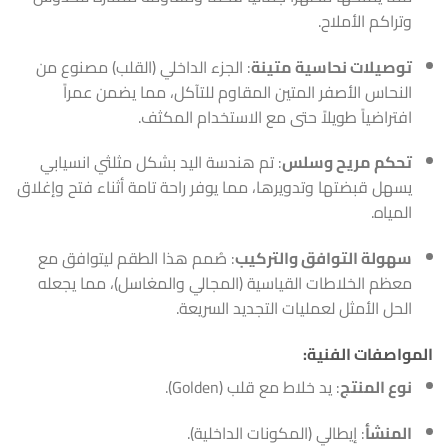
وتراكم الأملاح.
توصيلات نحاسية متينة
: الجزء الداخلي (القلب) مصنوع من
النحاس الأصفر المتين المقاوم للتآكل، مما يضمن عمراً
افتراضياً طويلاً حتى مع الاستخدام المكثف.
تحكم مريح وسلس
: تم هندسة اليد بشكل مثلثي انسيابي
يسهل قبضتها وتدويرها، مما يوفر راحة تامة أثناء فتح وإغلاق
المياه.
سهولة التوافق والتركيب
: صُمم هذا الطقم ليتوافق مع
معظم الخلاطات القياسية (المجالي والمغاسل)، مما يجعله
الحل الأمثل لعمليات التجديد السريعة.
المواصفات الفنية:
نوع المنتج
: يد خلاط مع قلب (Golden).
المنشأ
: إيطالي (المكونات الداخلية).