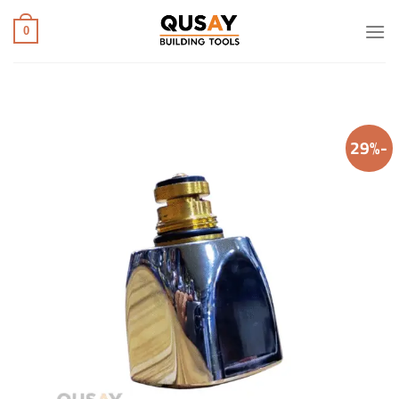
خطي
لمحتوى
0
-29%