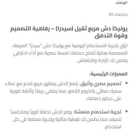
الوصف
مراجعات (0)
يونيكا دش مربع ثقيل (سيدرا) – رفاهية التصميم
وقوة التدفق
ارتقِ بتجربة الاستحمام اليومية مع يونيكا دش “سيدرا” المربعة،
المصممة بعناية لتمنح حمامك لمسة عصرية مع أداء احترافي
يضمن لك الراحة والانتعاش.
المميزات الرئيسية:
تصميم عصري وأنيق
: يتميز الدش بمظهر مربع فخم مع غطاء
سميك مطلي بالكروم اللامع، مما يضفي بريقاً وأناقة فورية
على ديكور حمامك.
تجربة استحمام منعشة
: يوفر الدش تدفقاً قوياً ومتجانساً
للمياه، مما يضمن لك تغطية مثالية وتجربة ممتعة في كل
استخدام.