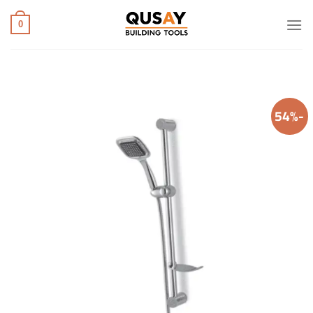
خطي
لمحتوى
0
-54%