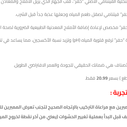
حلية الفيتنامي الأصلي “حفر”، قلب الجهاز الذي يزيل الأملاح والمعادن ا
فر” فيتنامي لصقل طعم المياه وجعلها عذبة جداً قبل الشرب.
حفر” مخصص لإعادة إضافة الأملاح المعدنية الطبيعية الضرورية لصحة ا
قلوية المياه (pH) وتزيد نسبة الأكسجين، مما يساعد في تنشيط الدورة الدموية.
صناف هي ضمانك الحقيقي للجودة والعمر الافتراضي الطويل.
20.99
فقط.
ربة :
برين مع مراعاة التركيب بالإتجاه الصحيح لتجنب تعرض الممبرين ل
 قبل البدأ بعملية تغيير الحشوات (يعني من آخر نقطة لخروج الم