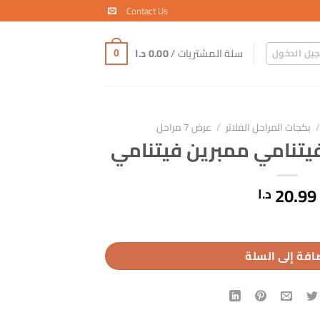
Contact Us
سلة المشتريات /
0.00
د.ا
يل الدخول
0
/
بكجات المراحل الفلاتر
/
عرض 7 مراحل
20.99
د.ا
افة إلى السلة