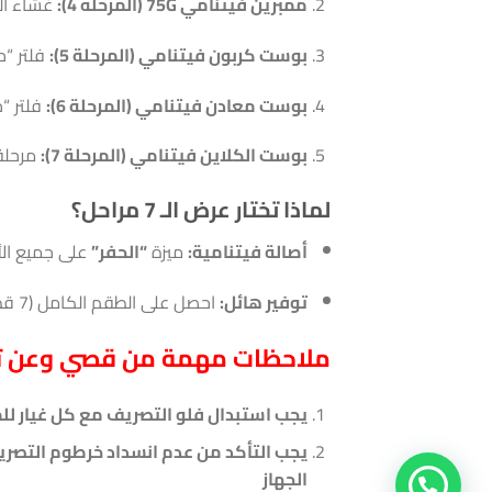
ممبرين فيتنامي 75G (المرحلة 4):
غشاء الت
بوست كربون فيتنامي (المرحلة 5):
فلتر “ح
بوست معادن فيتنامي (المرحلة 6):
فلتر “
بوست الكلاين فيتنامي (المرحلة 7):
مرحلة “حفر” ترفع 
لماذا تختار عرض الـ 7 مراحل؟
أصالة فيتنامية:
ميزة
“الحفر”
على جميع الأ
توفير هائل:
احصل على الطقم الكامل (7 قطع ) بسعر
ملاحظات مهمة من قصي وعن تج
يجب استبدال فلو التصريف مع كل غيار للم
يجب التأكد من عدم انسداد خرطوم التصريف
الجهاز