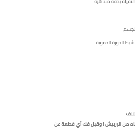
لثقيلة بدقة متناهية.
لجسم.
لتلف
ياه من البربيش ) وقبل فك أي قطعة عن